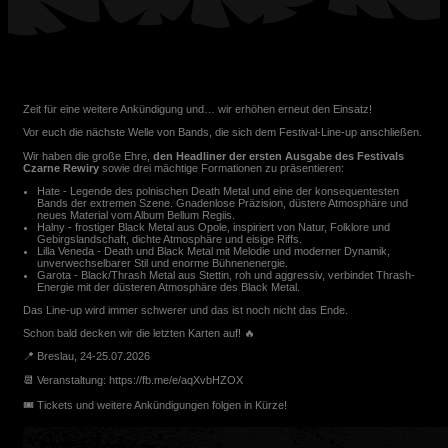
Zeit für eine weitere Ankündigung und… wir erhöhen erneut den Einsatz!
Vor euch die nächste Welle von Bands, die sich dem Festival-Line-up anschließen.
Wir haben die große Ehre,
den Headliner der ersten Ausgabe des Festivals
Czarne Rewiry
sowie drei mächtige Formationen zu präsentieren:
Hate - Legende des polnischen Death Metal und eine der konsequentesten
Bands der extremen Szene. Gnadenlose Präzision, düstere Atmosphäre und
neues Material vom Album Bellum Regiis.
Halny - frostiger Black Metal aus Opole, inspiriert von Natur, Folklore und
Gebirgslandschaft, dichte Atmosphäre und eisige Riffs.
Lilla Veneda - Death und Black Metal mit Melodie und moderner Dynamik,
unverwechselbarer Stil und enorme Bühnenenergie.
Garota - Black/Thrash Metal aus Stettin, roh und aggressiv, verbindet Thrash-
Energie mit der düsteren Atmosphäre des Black Metal.
Das Line-up wird immer schwerer und das ist noch nicht das Ende.
Schon bald decken wir die letzten Karten auf! 🔥
📍 Breslau, 24-25.07.2026
📆 Veranstaltung: https://fb.me/e/aqXvbHZOX
🎟️ Tickets und weitere Ankündigungen folgen in Kürze!