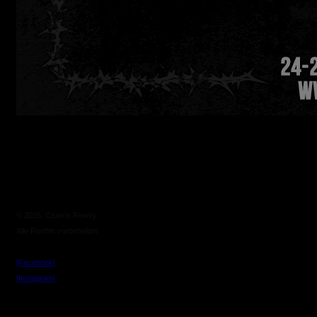
© 2026, Czarne Rewiry
Alle Rechte vorbehalten
[Facebook]
[Instagram]