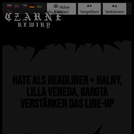
🇵🇱
🇬🇧
🇨🇿
🇩🇪
🇺🇦
Hoher
🇳🇴
Kontrast
Vergrößern
Verkleinern
HATE als Headliner + Halny,
Lilla Veneda, Garota
verstärken das Line-up