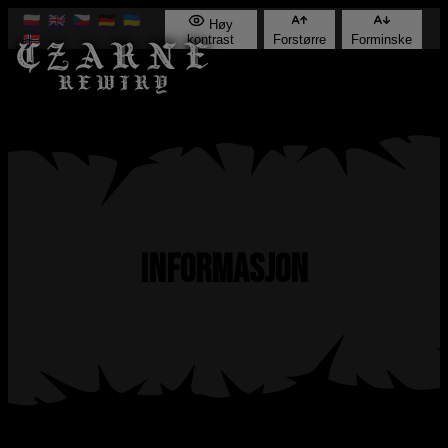
🇵🇱
🇬🇧
🇨🇿
🇩🇪
🇺🇦
Høy
🇳🇴
kontrast
Forstørre
Forminske
Informasjon