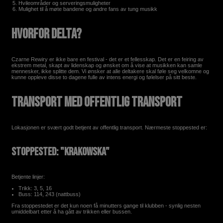
Hvileområder og serveringsmuligheter
Mulighet til å møte bandene og andre fans av tung musikk
Hvorfor delta?
Czarne Rewiry er ikke bare en festival - det er et fellesskap. Det er en feiring av
ekstrem metal, skapt av lidenskap og ønsket om å vise at musikken kan samle
mennesker, ikke splitte dem. Vi ønsker at alle deltakere skal føle seg velkomne og
kunne oppleve disse to dagene fulle av intens energi og følelser på sitt beste.
Transport med offentlig transport
Lokasjonen er svært godt betjent av offentlig transport. Nærmeste stoppested er:
Stoppested: "Krakowska"
Betjente linjer:
Trikk: 3, 5, 16
Buss: 114, 243 (nattbuss)
Fra stoppestedet er det kun noen få minutters gange til klubben - synlig nesten
umiddelbart etter å ha gått av trikken eller bussen.