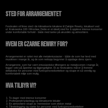
Sted for arrangementet
Festivalen vil finne sted i de klimatiserte lokalene til Zaklęte Rewiry, lokalisert ved
ul. Krakowska 100 i Wrocław. Dette er et ideelt sted for å oppleve intense konserter
under komfortable forhold - både med tanke på akustikk og atmosfære.
Hvem er Czarne Rewiry for?
Arrangementet er rettet mot alle metalentusiaster - både de som har levd med
musikken i mange år, og de som nettopp begynner å oppdage dens sjarm.
Arrangørene, som har vært entusiastiske tilhengere av metalscenen i mange år,
legger vekt på åpenhet og tilgjengelighet. Et av festivalens mål er å fremme
deltakelse for personer med funksjonsnedsettelser og skape et så vennlig og
komfortabelt miljø som mulig.
Hva tilbyr vi?
To dager med intense konserter
Profesjonelt lydanlegg og klimatiserte lokaler
En atmosfære skapt av mennesker som elsker metal
Tilrettelegging og støtte for personer med funksjonsnedsettelser